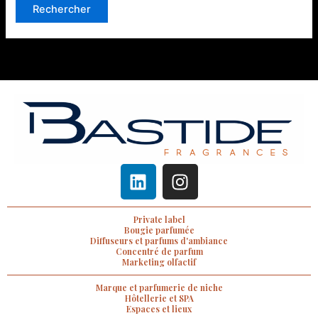
L
I
i
n
n
s
Private label
k
t
Bougie parfumée
e
a
Diffuseurs et parfums d'ambiance
Concentré de parfum
d
g
Marketing olfactif
i
r
Marque et parfumerie de niche
n
a
Hôtellerie et SPA
Espaces et lieux
m