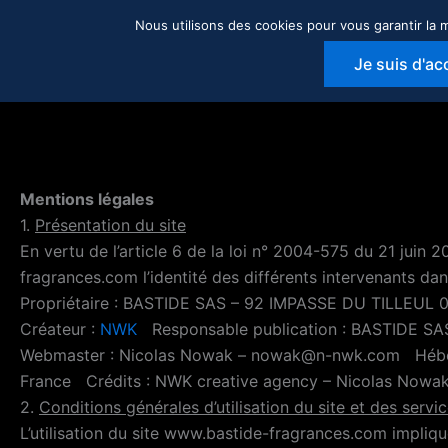
Aller
Nous utilisons des cookies pour vous garantir la m
ACCUEIL
NOS SO
au
CONTACT
contenu
Je suis d'ac
Mentions légales
1.
Présentation du site
En vertu de l’article 6 de la loi n° 2004-575 du 21 juin 
fragrances.com l’identité des différents intervenants dans
Propriétaire : BASTIDE SAS – 92 IMPASSE DU TILLEUL
Créateur :
NWK
Responsable publication : BASTIDE SAS
Webmaster : Nicolas Nowak – nowak@n-nwk.com Héberg
France Crédits : NWK creative agency – Nicolas Nowa
2.
Conditions générales d’utilisation du site et des serv
L’utilisation du site www.bastide-fragrances.com implique 