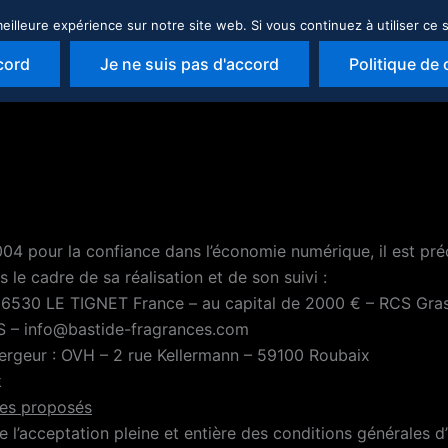
eilleure expérience sur notre site web. Si vous continuez à utiliser ce
LUTIONS
NOS SECTEURS
NOS RÉALISATIONS
cord
Je ne suis pas d'accord
Politique de 
2004 pour la confiance dans l’économie numérique, il est pré
 le cadre de sa réalisation et de son suivi :
 06530 LE TIGNET France – au capital de 2000 € – RCS 
 – info@bastide-fragrances.com
eur : OVH – 2 rue Kellermann – 59100 Roubaix
k
ices proposés
l’acceptation pleine et entière des conditions générales d’ut