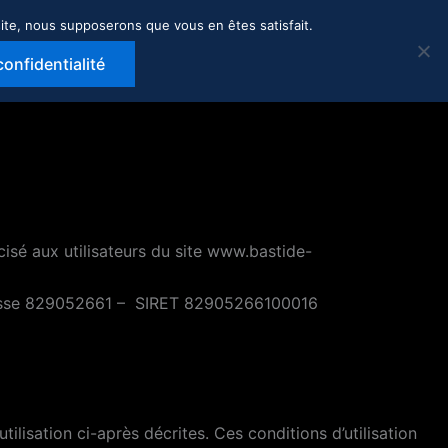
D
 site, nous supposerons que vous en êtes satisfait.
NOTRE SAVOIR FAIRE
À PROPOS
E
V
I
S
confidentialité
cisé aux utilisateurs du site www.bastide-
Grasse 829052661 – SIRET 82905266100016
ilisation ci-après décrites. Ces conditions d’utilisation