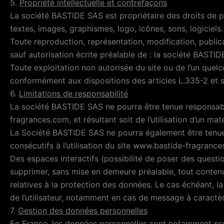
5.
Propriété intellectuelle et contrefaçons
La société BASTIDE SAS est propriétaire des droits de pro
textes, images, graphismes, logo, icônes, sons, logiciels.
Toute reproduction, représentation, modification, publica
sauf autorisation écrite préalable de : la société BASTID
Toute exploitation non autorisée du site ou de l’un que
conformément aux dispositions des articles L.335-2 et su
6.
Limitations de responsabilité
La société BASTIDE SAS ne pourra être tenue responsable
fragrances.com, et résultant soit de l’utilisation d’un ma
La Société BASTIDE SAS ne pourra également être tenue
consécutifs à l’utilisation du site www.bastide-fragrance
Des espaces interactifs (possibilité de poser des questio
supprimer, sans mise en demeure préalable, tout contenu 
relatives à la protection des données. Le cas échéant, l
de l’utilisateur, notamment en cas de message à caractère
7.
Gestion des données personnelles
En France, les données personnelles sont notamment prot