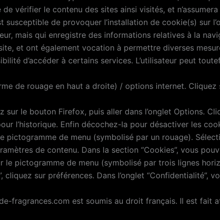
de vérifier le contenu des sites ainsi visités, et n’assume
usceptible de provoquer l’installation de cookie(s) sur l’or
isateur, mais qui enregistre des informations relatives à la na
le site, et ont également vocation à permettre diverses mesu
sibilité d’accéder à certains services. L’utilisateur peut tou
me de rouage en haut a droite) / options internet. Cliquez 
z sur le bouton Firefox, puis aller dans l’onglet Options. Cl
pour l’historique. Enfin décochez-la pour désactiver les coo
r le pictogramme de menu (symbolisé par un rouage). Sélect
Paramètres de contenu. Dans la section “Cookies”, vous pouv
r le pictogramme de menu (symbolisé par trois lignes horiz
, cliquez sur préférences. Dans l’onglet “Confidentialité”, 
ide-fragrances.com est soumis au droit français. Il est fait 