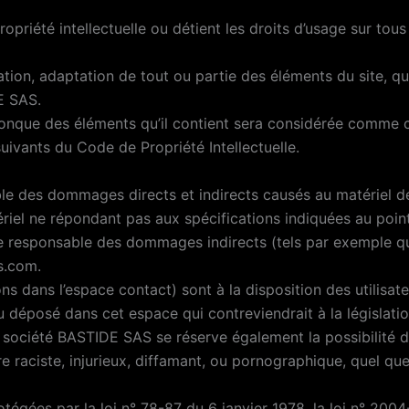
priété intellectuelle ou détient les droits d’usage sur tous
tion, adaptation de tout ou partie des éléments du site, que
E SAS.
lconque des éléments qu’il contient sera considérée comme c
ivants du Code de Propriété Intellectuelle.
 des dommages directs et indirects causés au matériel de l’
tériel ne répondant pas aux spécifications indiquées au point
 responsable des dommages indirects (tels par exemple qu
s.com.
ns dans l’espace contact) sont à la disposition des utilisa
déposé dans cet espace qui contreviendrait à la législation
a société BASTIDE SAS se réserve également la possibilité d
 raciste, injurieux, diffamant, ou pornographique, quel que 
égées par la loi n° 78-87 du 6 janvier 1978, la loi n° 2004